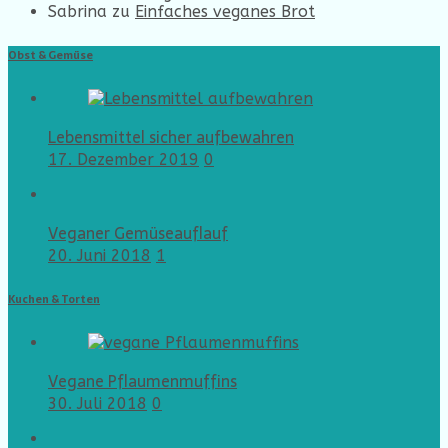
Sabrina
zu
Einfaches veganes Brot
Obst & Gemüse
Lebensmittel sicher aufbewahren
17. Dezember 2019
0
Veganer Gemüseauflauf
20. Juni 2018
1
Kuchen & Torten
Vegane Pflaumenmuffins
30. Juli 2018
0