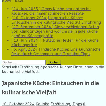
News Ticker
[ 24. Juni 2025 ]
Omas Küche neu entdeckt:
Klassiker, die immer schmecken
Rezepte
[ 10. Oktober 2024 ]
Japanische Küche:
Eintauchen in die kulinarische Vielfalt
Ernährung
[ 27. September 2024 ]
Die verschiedenen Arten
von Klimaanlagen und warum sie in jede Küche
gehören
Küchengeräte
[ 13. Juni 2024 ]
Nützliche Helfer für die Küche
Küchengeräte
[ 6. April 2024 ]
Indische Küche: Eine kulinarische
Reise durch Geschmack und Tradition
Tipps
Suchen
nach:
Startseite
Ernährung
Japanische Küche: Eintauchen in die
kulinarische Vielfalt
Japanische Küche: Eintauchen in die
kulinarische Vielfalt
10. Oktober 2024
Kalinka
Ernährung
,
Tipps
0