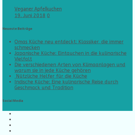
Veganer Apfelkuchen
19. Juni 2018
0
Neueste Beiträge
Omas Küche neu entdeckt: Klassiker, die immer
schmecken
Japanische Küche: Eintauchen in die kulinarische
Vielfalt
Die verschiedenen Arten von Klimaanlagen und
warum sie in jede Küche gehören
Nützliche Helfer für die Küche
Indische Küche: Eine kulinarische Reise durch
Geschmack und Tradition
Social Media
https://www.facebook.com/
https://www.instagram.com/
https://twitter.com/
https://www.youtube.com/?