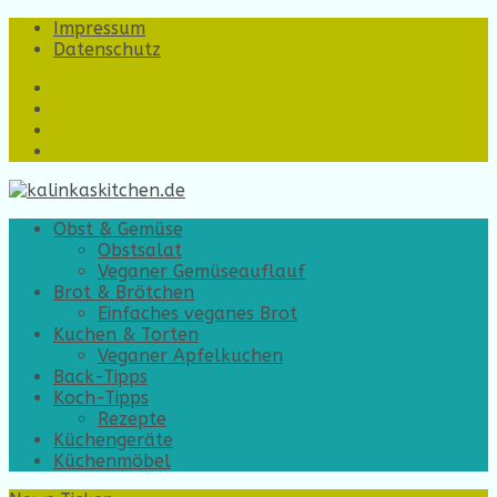
Impressum
Datenschutz
https://www.facebook.com/
https://www.instagram.com/
https://twitter.com/
https://www.youtube.com/?
gl=DE&hl=de
Obst & Gemüse
Obstsalat
Veganer Gemüseauflauf
Brot & Brötchen
Einfaches veganes Brot
Kuchen & Torten
Veganer Apfelkuchen
Back-Tipps
Koch-Tipps
Rezepte
Küchengeräte
Küchenmöbel