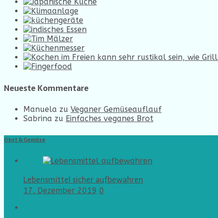
Neueste Kommentare
Manuela
zu
Veganer Gemüseauflauf
Sabrina
zu
Einfaches veganes Brot
Obst & Gemüse
Lebensmittel sicher aufbewahren
17. Dezember 2019
0