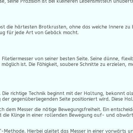
, seine Präzision ist bei kleineren Lebensmitteln unübert
st die härtesten Brotkrusten, ohne das weiche Innere zu 
ug für jede Art von Gebäck macht.
das Filetiermesser von seiner besten Seite. Seine dünne, fl
g möglich ist. Die Fähigkeit, saubere Schnitte zu erzielen,
Die richtige Technik beginnt mit der Haltung, bekannt al
g der gegenüberliegenden Seite positioniert wird. Diese Hal
ch dem Messer die nötige Bewegungsfreiheit. Ein entscheide
 die Klinge in einer rollenden Bewegung auf- und abwärts
h“-Methode. Hierbei gleitet das Messer in einer vorwärts