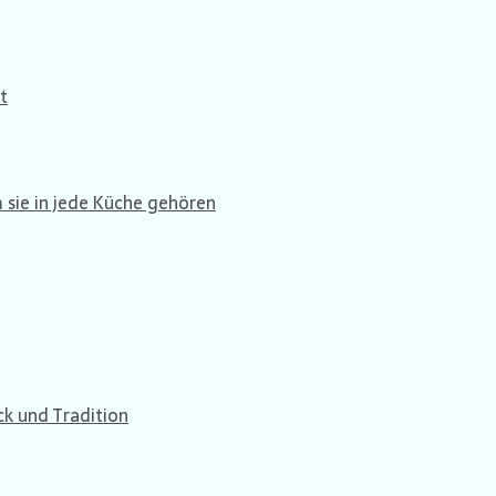
t
sie in jede Küche gehören
ck und Tradition