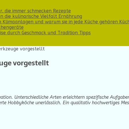
er, die immer schmecken
Rezepte
n die kulinarische Vielfalt
Ernährung
n Klimaanlagen und warum sie in jede Küche gehören
Küc
chengeräte
Reise durch Geschmack und Tradition
Tipps
rkzeuge vorgestellt
ge vorgestellt
ation. Unterschiedliche Arten erleichtern spezifische Aufgab
erte Hobbyköche unerlässlich. Ein qualitativ hochwertiges Mes