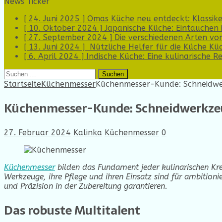
News Ticker
[ 24. Juni 2025 ]
Omas Küche neu entdeckt: Klassik
[ 10. Oktober 2024 ]
Japanische Küche: Eintauchen i
[ 27. September 2024 ]
Die verschiedenen Arten vo
[ 13. Juni 2024 ]
Nützliche Helfer für die Küche
Kü
[ 6. April 2024 ]
Indische Küche: Eine kulinarische 
Suchen
nach:
Startseite
Küchenmesser
Küchenmesser-Kunde: Schneidwe
Küchenmesser-Kunde: Schneidwerkzeu
27. Februar 2024
Kalinka
Küchenmesser
0
Küchenmesser
bilden das Fundament jeder kulinarischen Kre
Werkzeuge, ihre Pflege und ihren Einsatz sind für ambitioni
und Präzision in der Zubereitung garantieren.
Das robuste Multitalent