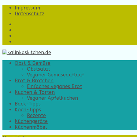
Impressum
Datenschutz
https://www.facebook.com/
https://www.instagram.com/
https://twitter.com/
https://www.youtube.com/?
gl=DE&hl=de
Obst & Gemüse
Obstsalat
Veganer Gemüseauflauf
Brot & Brötchen
Einfaches veganes Brot
Kuchen & Torten
Veganer Apfelkuchen
Back-Tipps
Koch-Tipps
Rezepte
Küchengeräte
Küchenmöbel