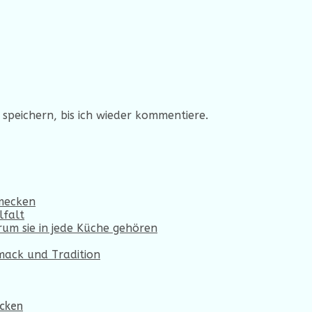
speichern, bis ich wieder kommentiere.
hmecken
lfalt
um sie in jede Küche gehören
hmack und Tradition
ecken