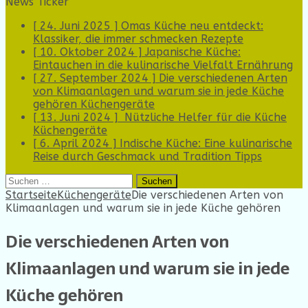
News Ticker
[ 24. Juni 2025 ]
Omas Küche neu entdeckt:
Klassiker, die immer schmecken
Rezepte
[ 10. Oktober 2024 ]
Japanische Küche:
Eintauchen in die kulinarische Vielfalt
Ernährung
[ 27. September 2024 ]
Die verschiedenen Arten
von Klimaanlagen und warum sie in jede Küche
gehören
Küchengeräte
[ 13. Juni 2024 ]
Nützliche Helfer für die Küche
Küchengeräte
[ 6. April 2024 ]
Indische Küche: Eine kulinarische
Reise durch Geschmack und Tradition
Tipps
Suchen
nach:
Startseite
Küchengeräte
Die verschiedenen Arten von
Klimaanlagen und warum sie in jede Küche gehören
Die verschiedenen Arten von
Klimaanlagen und warum sie in jede
Küche gehören