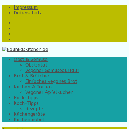
Impressum
Datenschutz
https://www.facebook.com/
https://www.instagram.com/
https://twitter.com/
https://www.youtube.com/?
gl=DE&hl=de
Obst & Gemüse
Obstsalat
Veganer Gemüseauflauf
Brot & Brötchen
Einfaches veganes Brot
Kuchen & Torten
Veganer Apfelkuchen
Back-Tipps
Koch-Tipps
Rezepte
Küchengeräte
Küchenmöbel