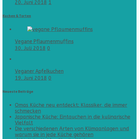
20. Juni 2018
1
Kuchen & Torten
Vegane Pflaumenmuffins
30. Juli 2018
0
Veganer Apfelkuchen
19. Juni 2018
0
Neueste Beiträge
Omas Küche neu entdeckt: Klassiker, die immer
schmecken
Japanische Küche: Eintauchen in die kulinarische
Vielfalt
Die verschiedenen Arten von Klimaanlagen und
warum sie in jede Küche gehören