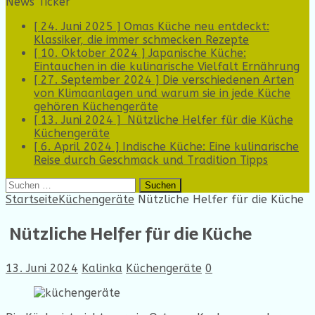
News Ticker
[ 24. Juni 2025 ]
Omas Küche neu entdeckt:
Klassiker, die immer schmecken
Rezepte
[ 10. Oktober 2024 ]
Japanische Küche:
Eintauchen in die kulinarische Vielfalt
Ernährung
[ 27. September 2024 ]
Die verschiedenen Arten
von Klimaanlagen und warum sie in jede Küche
gehören
Küchengeräte
[ 13. Juni 2024 ]
Nützliche Helfer für die Küche
Küchengeräte
[ 6. April 2024 ]
Indische Küche: Eine kulinarische
Reise durch Geschmack und Tradition
Tipps
Suchen
nach:
Startseite
Küchengeräte
Nützliche Helfer für die Küche
Nützliche Helfer für die Küche
13. Juni 2024
Kalinka
Küchengeräte
0