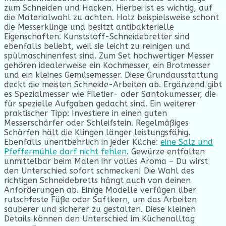
zum Schneiden und Hacken. Hierbei ist es wichtig, auf
die Materialwahl zu achten. Holz beispielsweise schont
die Messerklinge und besitzt antibakterielle
Eigenschaften. Kunststoff-Schneidebretter sind
ebenfalls beliebt, weil sie leicht zu reinigen und
spülmaschinenfest sind. Zum Set hochwertiger Messer
gehören idealerweise ein Kochmesser, ein Brotmesser
und ein kleines Gemüsemesser. Diese Grundausstattung
deckt die meisten Schneide-Arbeiten ab. Ergänzend gibt
es Spezialmesser wie Filetier- oder Santokumesser, die
für spezielle Aufgaben gedacht sind. Ein weiterer
praktischer Tipp: Investiere in einen guten
Messerschärfer oder Schleifstein. Regelmäßiges
Schärfen hält die Klingen länger leistungsfähig.
Ebenfalls unentbehrlich in jeder Küche:
eine Salz und
Pfeffermühle darf nicht fehlen
. Gewürze entfalten
unmittelbar beim Malen ihr volles Aroma – Du wirst
den Unterschied sofort schmecken! Die Wahl des
richtigen Schneidebretts hängt auch von deinen
Anforderungen ab. Einige Modelle verfügen über
rutschfeste Füße oder Saftkern, um das Arbeiten
sauberer und sicherer zu gestalten. Diese kleinen
Details können den Unterschied im Küchenalltag