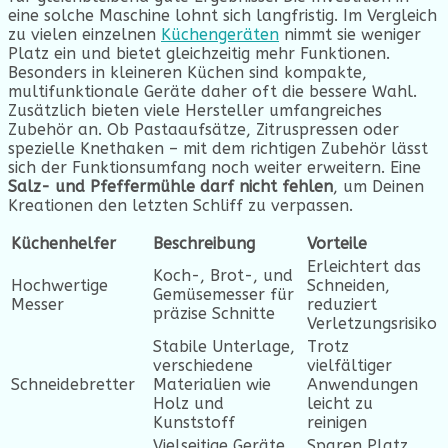
eine solche Maschine lohnt sich langfristig. Im Vergleich
zu vielen einzelnen
Küchengeräten
nimmt sie weniger
Platz ein und bietet gleichzeitig mehr Funktionen.
Besonders in kleineren Küchen sind kompakte,
multifunktionale Geräte daher oft die bessere Wahl.
Zusätzlich bieten viele Hersteller umfangreiches
Zubehör an. Ob Pastaaufsätze, Zitruspressen oder
spezielle Knethaken – mit dem richtigen Zubehör lässt
sich der Funktionsumfang noch weiter erweitern. Eine
Salz- und Pfeffermühle darf nicht fehlen
, um Deinen
Kreationen den letzten Schliff zu verpassen.
Küchenhelfer
Beschreibung
Vorteile
Erleichtert das
Koch-, Brot-, und
Hochwertige
Schneiden,
Gemüsemesser für
Messer
reduziert
präzise Schnitte
Verletzungsrisiko
Stabile Unterlage,
Trotz
verschiedene
vielfältiger
Schneidebretter
Materialien wie
Anwendungen
Holz und
leicht zu
Kunststoff
reinigen
Vielseitige Geräte
Sparen Platz