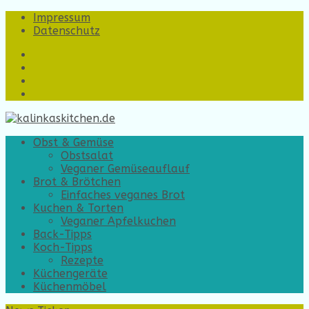
Impressum
Datenschutz
https://www.facebook.com/
https://www.instagram.com/
https://twitter.com/
https://www.youtube.com/?
gl=DE&hl=de
Obst & Gemüse
Obstsalat
Veganer Gemüseauflauf
Brot & Brötchen
Einfaches veganes Brot
Kuchen & Torten
Veganer Apfelkuchen
Back-Tipps
Koch-Tipps
Rezepte
Küchengeräte
Küchenmöbel