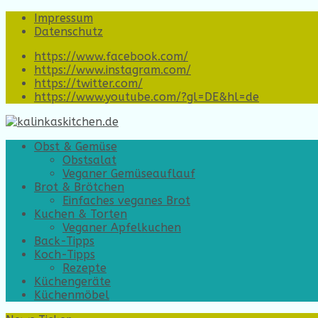
Impressum
Datenschutz
https://www.facebook.com/
https://www.instagram.com/
https://twitter.com/
https://www.youtube.com/?gl=DE&hl=de
Obst & Gemüse
Obstsalat
Veganer Gemüseauflauf
Brot & Brötchen
Einfaches veganes Brot
Kuchen & Torten
Veganer Apfelkuchen
Back-Tipps
Koch-Tipps
Rezepte
Küchengeräte
Küchenmöbel