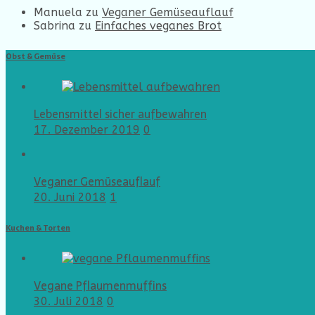
Manuela
zu
Veganer Gemüseauflauf
Sabrina
zu
Einfaches veganes Brot
Obst & Gemüse
Lebensmittel sicher aufbewahren
17. Dezember 2019
0
Veganer Gemüseauflauf
20. Juni 2018
1
Kuchen & Torten
Vegane Pflaumenmuffins
30. Juli 2018
0