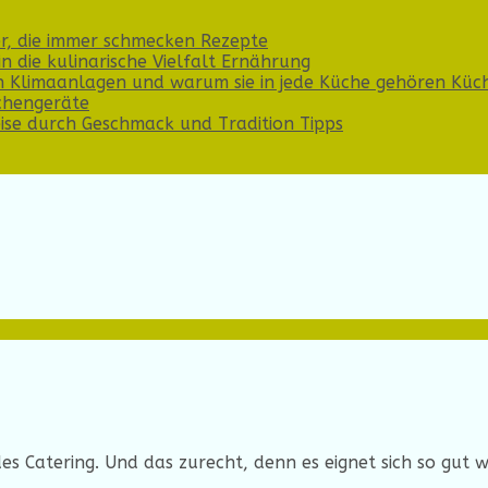
er, die immer schmecken
Rezepte
n die kulinarische Vielfalt
Ernährung
n Klimaanlagen und warum sie in jede Küche gehören
Küc
chengeräte
Reise durch Geschmack und Tradition
Tipps
es Catering. Und das zurecht, denn es eignet sich so gut w