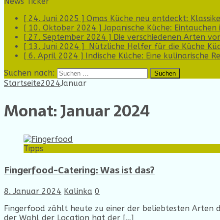
News Ticker
[ 24. Juni 2025 ]
Omas Küche neu entdeckt: Klassik
[ 10. Oktober 2024 ]
Japanische Küche: Eintauchen i
[ 27. September 2024 ]
Die verschiedenen Arten vo
[ 13. Juni 2024 ]
Nützliche Helfer für die Küche
Kü
[ 6. April 2024 ]
Indische Küche: Eine kulinarische 
Suchen nach:
Startseite
2024
Januar
Monat:
Januar 2024
Tipps
Fingerfood-Catering: Was ist das?
8. Januar 2024
Kalinka
0
Fingerfood zählt heute zu einer der beliebtesten Arten d
der Wahl der Location hat der
[…]