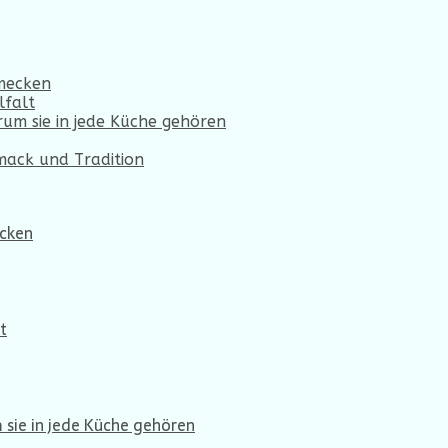
hmecken
lfalt
um sie in jede Küche gehören
hmack und Tradition
ecken
t
sie in jede Küche gehören